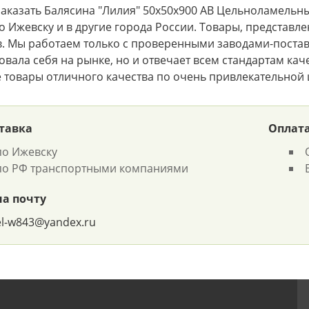
аказать Балясина "Лилия" 50х50х900 АВ Цельноламельный
о Ижевску и в другие города России. Товары, представле
. Мы работаем только с проверенными заводами-постав
вала себя на рынке, но и отвечает всем стандартам качес
 товары отличного качества по очень привлекательной 
тавка
Оплат
по Ижевску
по РФ транспортными компаниями
на почту
el-w843@yandex.ru