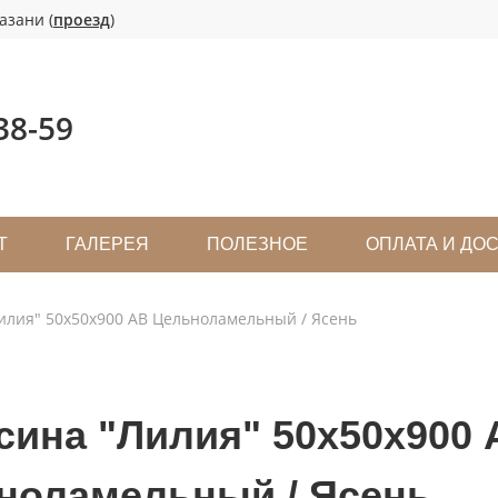
азани (
проезд
)
38-59
Т
ГАЛЕРЕЯ
ПОЛЕЗНОЕ
ОПЛАТА И ДО
илия" 50х50х900 АВ Цельноламельный / Ясень
сина "Лилия" 50х50х900 
ноламельный / Ясень