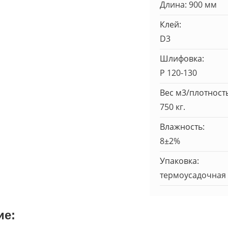
Длина: 900 мм
Клей:
D3
Шлифовка:
Р 120-130
Вес м3/плотность
750 кг.
Влажность:
8±2%
Упаковка:
термоусадочная 
ие: