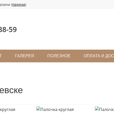
азани (
проезд
)
38-59
Т
ГАЛЕРЕЯ
ПОЛЕЗНОЕ
ОПЛАТА И ДО
евске