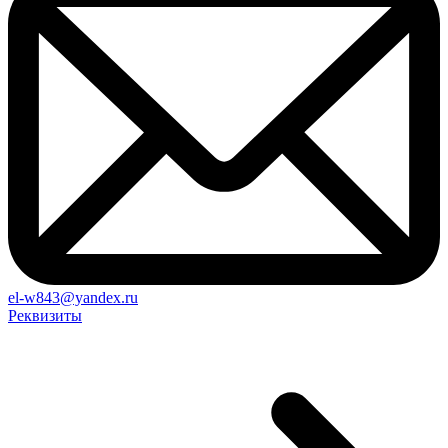
el-w843@yandex.ru
Реквизиты