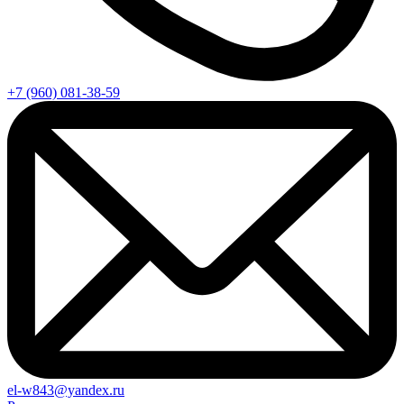
+7 (960) 081-38-59
el-w843@yandex.ru