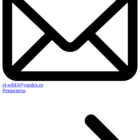
el-w843@yandex.ru
Реквизиты