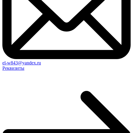
el-w843@yandex.ru
Реквизиты