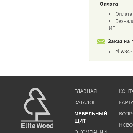
Оплата
Оплата
Безнал
ИП
Заказ на 
el-w84
ГЛАВНАЯ
КОНТ
КАТАЛОГ
КАРТ
МЕБЕЛЬНЫЙ
ВОПР
ЩИТ
НОВО
О КОМПАНИИ