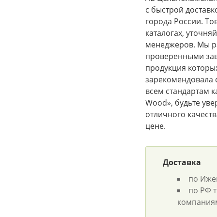
с быстрой доставк
города России. То
каталогах, уточня
менеджеров. Мы р
проверенными за
продукция которых
зарекомендовала с
всем стандартам ка
Wood», будьте уве
отличного качеств
цене.
Доставка
по Иже
по РФ 
компания