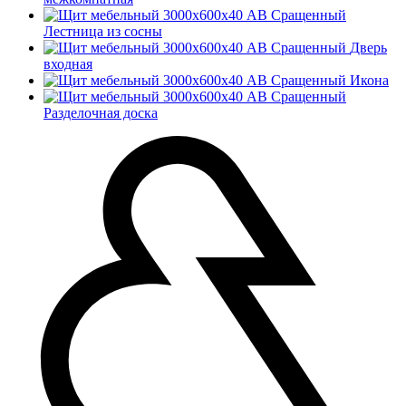
Лестница из сосны
Дверь
входная
Икона
Разделочная доска