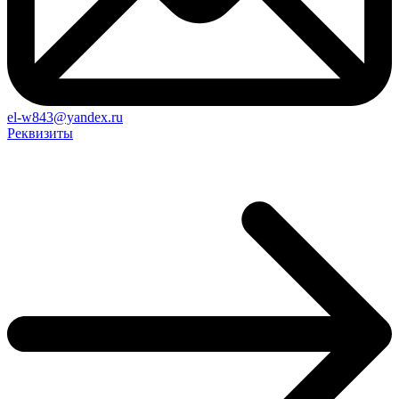
el-w843@yandex.ru
Реквизиты