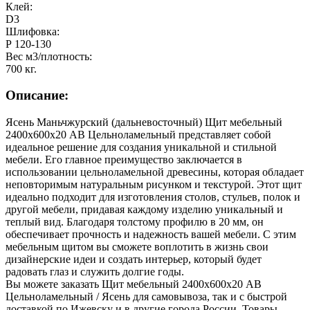
Клей:
D3
Шлифовка:
Р 120-130
Вес м3/плотность:
700 кг.
Описание:
Ясень Маньчжурский (дальневосточный) Щит мебельный
2400х600х20 АВ Цельноламельный представляет собой
идеальное решение для создания уникальной и стильной
мебели. Его главное преимущество заключается в
использовании цельноламельной древесины, которая обладает
неповторимым натуральным рисунком и текстурой. Этот щит
идеально подходит для изготовления столов, стульев, полок и
другой мебели, придавая каждому изделию уникальный и
теплый вид. Благодаря толстому профилю в 20 мм, он
обеспечивает прочность и надежность вашей мебели. С этим
мебельным щитом вы сможете воплотить в жизнь свои
дизайнерские идеи и создать интерьер, который будет
радовать глаз и служить долгие годы.
Вы можете заказать Щит мебельный 2400х600х20 АВ
Цельноламельный / Ясень для самовывоза, так и с быстрой
доставкой по Ижевску и в другие города России. Товары,