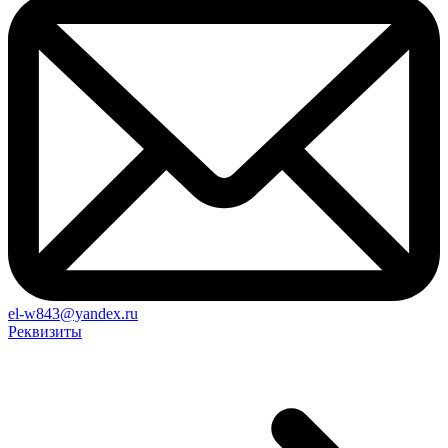
el-w843@yandex.ru
Реквизиты