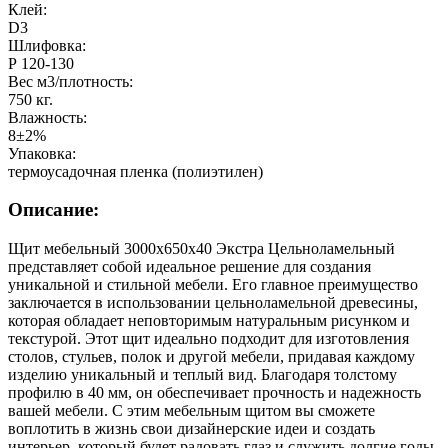
Клей:
D3
Шлифовка:
Р 120-130
Вес м3/плотность:
750 кг.
Влажность:
8±2%
Упаковка:
термоусадочная пленка (полиэтилен)
Описание:
Щит мебельный 3000х650х40 Экстра Цельноламельный
представляет собой идеальное решение для создания
уникальной и стильной мебели. Его главное преимущество
заключается в использовании цельноламельной древесины,
которая обладает неповторимым натуральным рисунком и
текстурой. Этот щит идеально подходит для изготовления
столов, стульев, полок и другой мебели, придавая каждому
изделию уникальный и теплый вид. Благодаря толстому
профилю в 40 мм, он обеспечивает прочность и надежность
вашей мебели. С этим мебельным щитом вы сможете
воплотить в жизнь свои дизайнерские идеи и создать
интерьер, который будет радовать глаз и служить долгие годы.