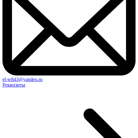
el-w843@yandex.ru
Реквизиты