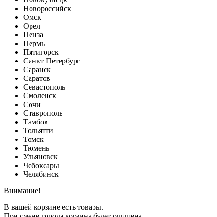
Новороссийск
Омск
Орел
Пенза
Пермь
Пятигорск
Санкт-Петербург
Саранск
Саратов
Севастополь
Смоленск
Сочи
Ставрополь
Тамбов
Тольятти
Томск
Тюмень
Ульяновск
Чебоксары
Челябинск
Внимание!
В вашей корзине есть товары.
При смене города корзина будет очищена.