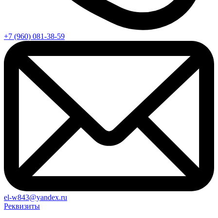
+7 (960) 081-38-59
el-w843@yandex.ru
Реквизиты