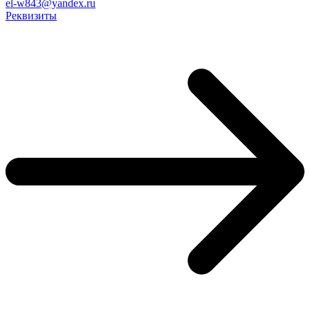
el-w843@yandex.ru
Реквизиты