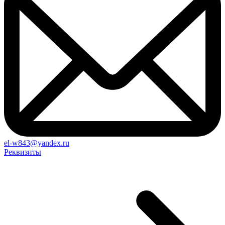
el-w843@yandex.ru
Реквизиты