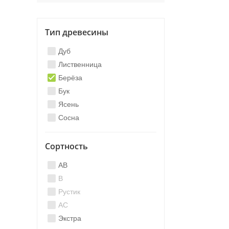
Тип древесины
Дуб
Лиственница
Берёза
Бук
Ясень
Сосна
Сортность
AB
B
Рустик
AC
Экстра