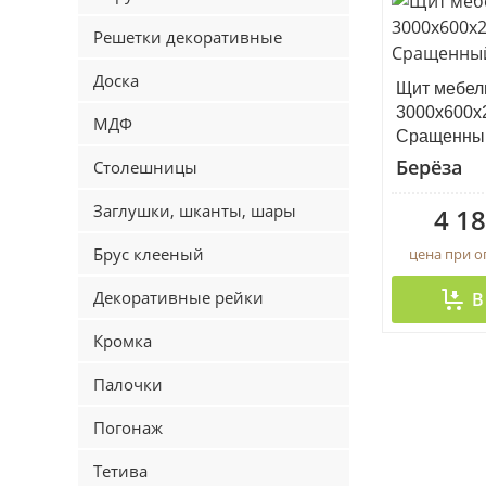
Решетки декоративные
Доска
Щит мебел
3000х600х
МДФ
Сращенны
Берёза
Столешницы
Заглушки, шканты, шары
4 18
Брус клееный
цена при 
Декоративные рейки
В
Кромка
Палочки
Погонаж
Тетива