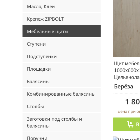
Масла, Клеи
Крепеж ZIPBOLT
Мебельные щиты
Ступени
Подступенки
Щит мебел
Площадки
1000х600х
Цельенол
Балясины
Берёза
Комбинированные балясины
1 80
Столбы
цена при 
Заготовки под столбы и
В
балясины
Поручни