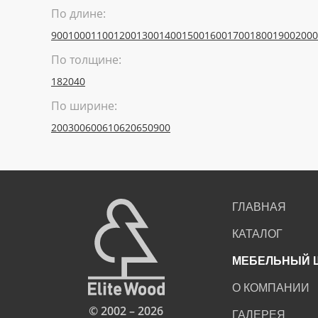
По длине:
900
1000
1100
1200
1300
1400
1500
1600
1700
1800
1900
2000
По толщине:
18
20
40
По ширине:
200
300
600
610
620
650
900
ГЛАВНАЯ
КАТАЛОГ
МЕБЕЛЬНЫЙ 
О КОМПАНИИ
© 2002 – 2026
ГАЛЕРЕЯ