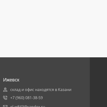
Ижевск
склад и офис находятся в Казани
+7 (960) 081-38-59
el-w843@yandex.ru