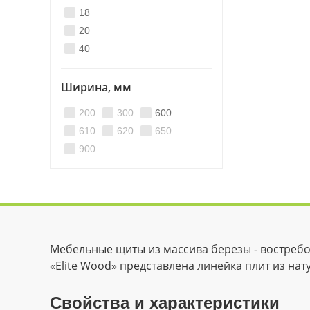
18
20
40
Ширина, мм
200
300
600
610
620
650
900
Мебельные щиты из массива березы - востребо
«Elite Wood» представлена линейка плит из н
Свойства и характеристики