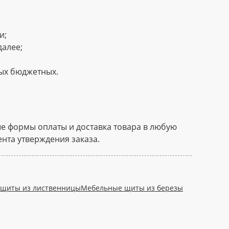
и;
далее;
мых бюджетных.
ые формы оплаты и доставка товара в любую
нта утверждения заказа.
щиты из лиственницы
Мебельные щиты из березы