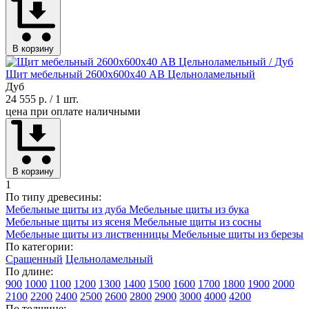
В корзину
Щит мебельный 2600х600х40 АВ Цельноламельный
Дуб
24 555 р.
/ 1 шт.
цена при оплате наличными
В корзину
1
По типу древесины:
Мебельные щиты из дуба
Мебельные щиты из бука
Мебельные щиты из ясеня
Мебельные щиты из сосны
Мебельные щиты из лиственницы
Мебельные щиты из березы
По категории:
Сращенный
Цельноламельный
По длине:
900
1000
1100
1200
1300
1400
1500
1600
1700
1800
1900
2000
2100
2200
2400
2500
2600
2800
2900
3000
4000
4200
По толщине: