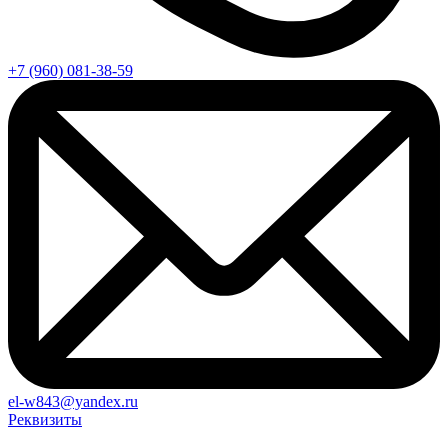
+7 (960) 081-38-59
el-w843@yandex.ru
Реквизиты